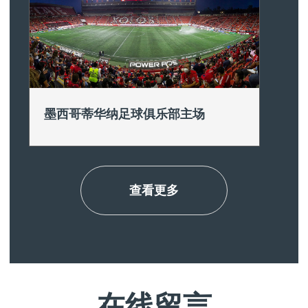
墨西哥蒂华纳足球俱乐部主场
产品:
H10TC
地点:
墨
市
查看更多
在线留言