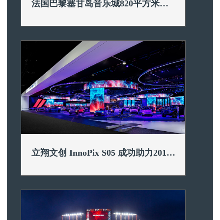
法国巴黎塞甘岛音乐城820平方米高
通透户外显示屏（LED格栅屏、LED
产品:
H 系列, H25DC
地点:
法
灯 条屏）
立翔文创 InnoPix S05 成功助力2016
年北美国际车展(底特律车展)
产品:
S 系列, InnoPix S05
地点:
美